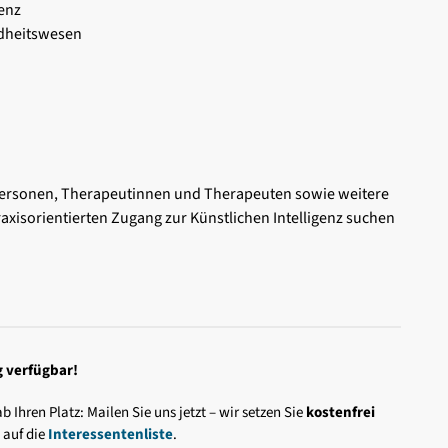
genz
ndheitswesen
chpersonen, Therapeutinnen und Therapeuten sowie weitere
xisorientierten Zugang zur Künstlichen Intelligenz suchen
g verfügbar!
b Ihren Platz: Mailen Sie uns jetzt – wir setzen Sie
kostenfrei
h
auf die
Interessentenliste
.