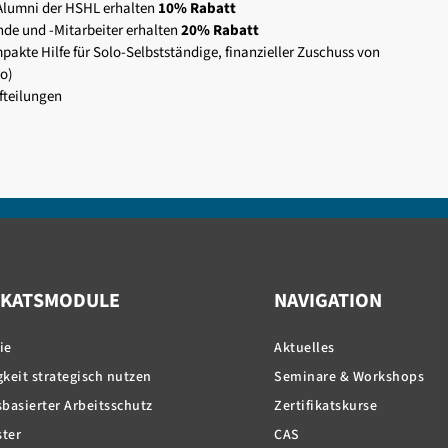
Alumni der HSHL erhalten
10% Rabatt
de und -Mitarbeiter erhalten
20% Rabatt
akte Hilfe für Solo-Selbstständige, finanzieller Zuschuss von
ro)
fteilungen
IKATSMODULE
NAVIGATION
ie
Aktuelles
keit strategisch nutzen
Seminare & Workshops
basierter Arbeitsschutz
Zertifikatskurse
ter
CAS