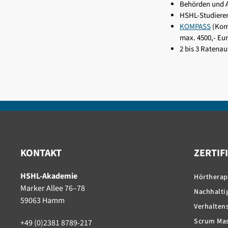
Behörden und 
HSHL-Studieren
KOMPASS
(Komp
max. 4500,- Eu
2 bis 3 Ratenau
KONTAKT
ZERTIF
HSHL-Akademie
Hörtherap
Marker Allee 76–78
Nachhaltig
59063 Hamm
Verhaltens
Scrum Mas
+49 (0)2381 8789-217